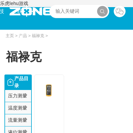
乐虎lehu游戏
技
联
术
系
主页
>
产品
>
福禄克
>
福禄克
产品目
录
压力测量
温度测量
流量测量
液位测量