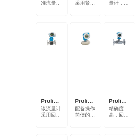
准流量
采用紧凑
量计，带
计，适用
型夹持式
超紧凑型
于水和
设计，...
一体式...
污...
Proline Promag H 200 电磁流量计
Proline Promag H 300 电磁流量计
Proline Prosonic Flow 92F 超声波流量
该流量计
配备操作
精确度
采用回路
简便的一
高，回路
供电技
体式变送
供电，具
术，能
器，卫...
有创新
测...
性...