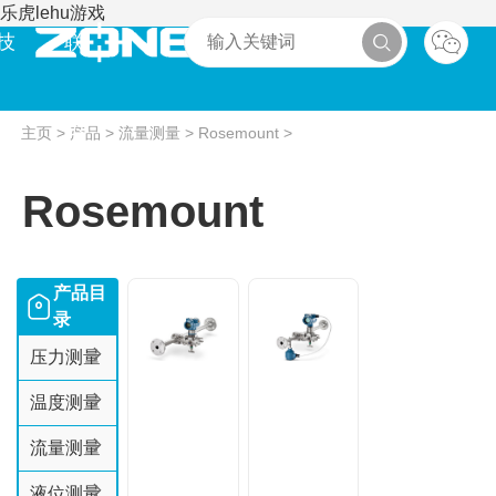
乐虎lehu游戏
技
联
术
系
主页
>
产品
>
流量测量
>
Rosemount
>
Rosemount
产品目
录
压力测量
温度测量
流量测量
液位测量