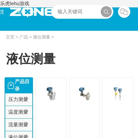
乐虎lehu游戏
技
联
术
系
主页
>
产品
>
液位测量
>
液位测量
产品目
录
压力测量
温度测量
流量测量
液位测量