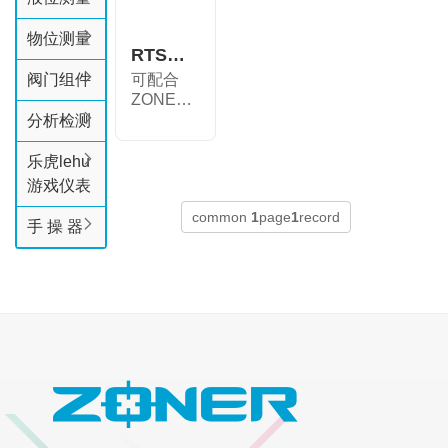
物位测量
RTS远程模盒
阀门组件
可配合
ZONER
530 系列
分析检测
压力变送
器，...
乐虎lehu
游戏仪表
common
1
page
1
record
手 操 器