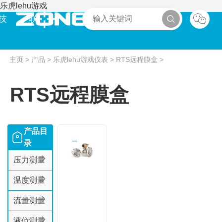
乐虎lehu游戏
技
联
术
系
主页
>
产品
>
乐虎lehu游戏仪表
>
RTS远程膜盒
>
RTS远程膜盒
产品目
录
压力测量
温度测量
流量测量
液位测量