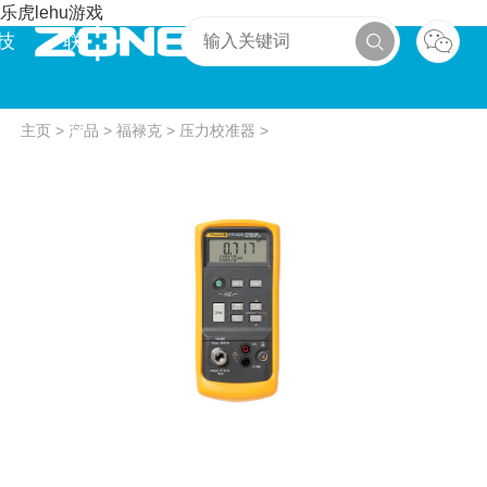
乐虎lehu游戏
技
联
术
系
主页
>
产品
>
福禄克
>
压力校准器
>