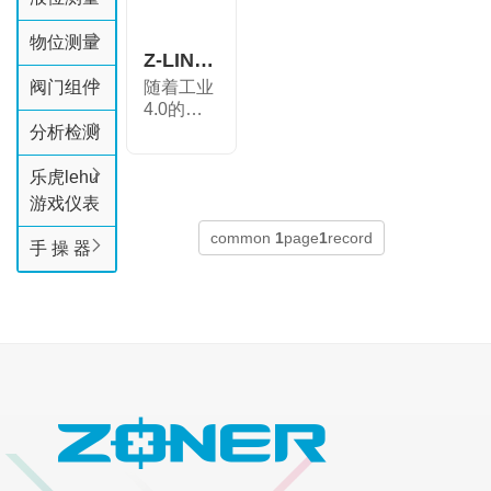
物位测量
Z-LINK 无线通讯器
阀门组件
随着工业
4.0的到
来，工业
分析检测
智能化
的...
乐虎lehu
游戏仪表
common
1
page
1
record
手 操 器