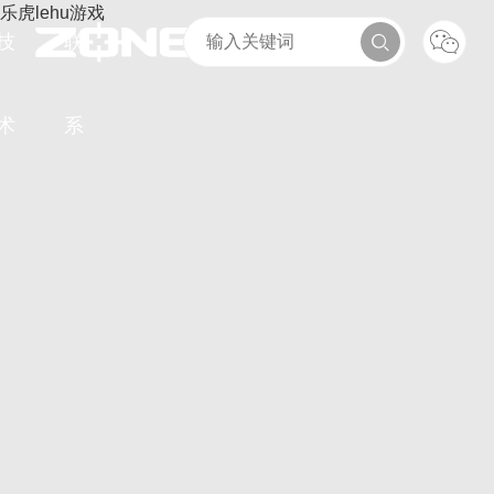
乐虎lehu游戏
技
联
术
系