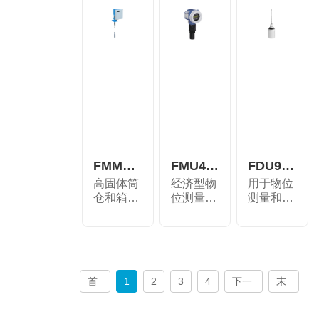
FMM50机电式物位测量
FMU41超声波测量行程时间原理
FDU91超声波测量行程时间原理
高固体筒
经济型物
用于物位
仓和箱式
位测量
测量和流
料仓内连
仪，适用
量测量的
续物位...
于复杂
超声波...
工...
首
1
2
3
4
下一
末
页
页
页