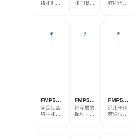
线和抛物
和PTB认
有固体散
面天线都
证，可用
料物位测
可用于...
于计量交
量的标...
接...
FMP53导波雷达测量行程时间原理
FMP52导波雷达测量行程时间原理
FMP50导波雷达测量行程时间原理
满足生命
带涂层的
适用于所
科学和食
探杆，适
有液位测
品行业的
用于腐蚀
量的基本
最高卫...
性液体...
应用。...