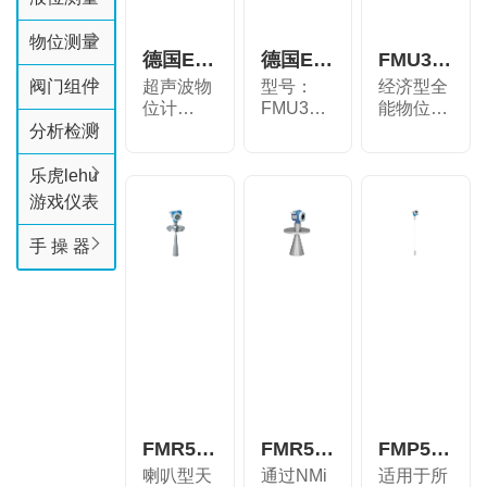
物位测量
德国E+H品牌FMU30超声波物位计液
德国E+H品牌FMU30超声波物位计液
FMU30物位超声波
阀门组件
超声波物
型号：
经济型全
位计
FMU30-
能物位测
FMU30
AAHEAAGGF
量仪，适
分析检测
型号：
产品：超
用于液...
FMU30-
声波物...
乐虎lehu
AAH...
游戏仪表
手 操 器
FMR540雷达测量
FMR530雷达测量
FMP57导波雷达测量行程时间原理
喇叭型天
通过NMi
适用于所