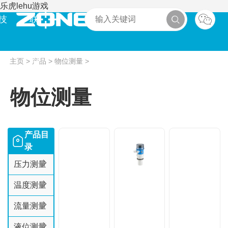
乐虎lehu游戏
技
联
术
系
主页
>
产品
>
物位测量
>
物位测量
产品目
录
压力测量
温度测量
流量测量
液位测量