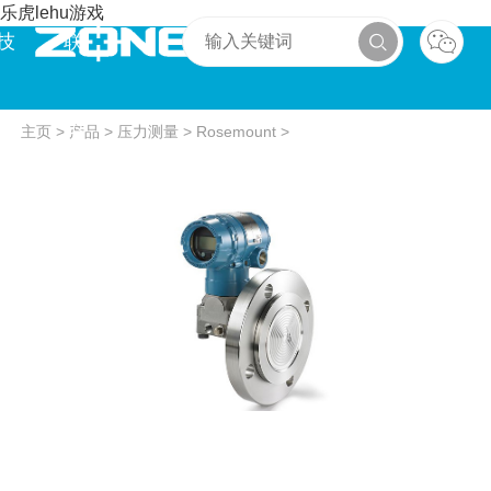
乐虎lehu游戏
技
联
术
系
主页
>
产品
>
压力测量
>
Rosemount
>