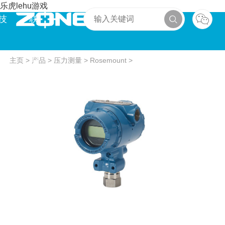
乐虎lehu游戏
技
联
术
系
主页
>
产品
>
压力测量
>
Rosemount
>