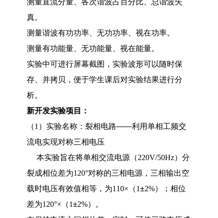
测量直流分量、各次谐波占百分比、总谐波失
真。
测量谐波有功功率、无功功率、视在功率。
测量有功能量、无功能量、视在能量。
实验中可进行屏幕截图，实验波形可以随时保
存、并拷贝，便于学生课后对实验结果进行分
析。
新开发实验项目：
（
1
）实验名称：裂相电路——利用单相工频交
流电实现对称三相电压
本实验旨在将单相交流电源（
220V/50Hz
）分
裂成相位差为
120°
对称的三相电源
，
三相输出空
载时电压有效值相等，为
110×
（
1
±
2%
）；相位
差为
120°×
（
1
±
2%
）。