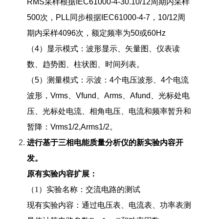
RMS采样根据IEC61000-4-30
.10/12周期内采样
500次，PLL同步根据IEC6
1000-4-7
，10/12周
期内采样4096次，额定频率为50或60Hz
（4）显示模式：波形显示、矢量图、仪表读
数、趋势图、柱状图、时间列表。
（5
）
测量模式：示波：4个电压波形、4个电流
波形，Vrms、Vfund、Arms、Afund、光标处电
压、光标处电流、相角电压、电流和频率暂升和
暂降：Vrms1/2,Arms1/2。
进行基于三相电能质量分析仪的新实验内容开
发。
原有实验内容扩展：
（
1
）实验名称：交流电路的测试
现有实验内容：通过电压表、电流表、功率表测