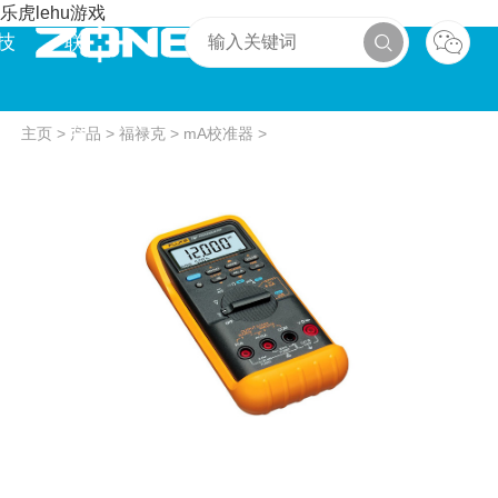
乐虎lehu游戏
技
联
术
系
主页
>
产品
>
福禄克
>
mA校准器
>