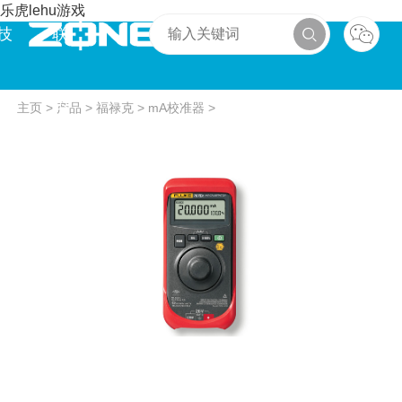
乐虎lehu游戏
技
联
术
系
主页
>
产品
>
福禄克
>
mA校准器
>